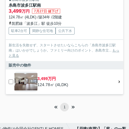
糸島市波多江駅南
3,499
万円
7月27日 値下げ
124.78㎡ (4LDK) /築34年 /2階建
筑肥線「波多江」駅 徒歩10分
駐車2台可
閑静な住宅地
公共下水
新生活を失敗せず、スタートさせたいならこちらの「糸島市波多江駅
南」はいかがでしょうか。ファミリー向けのポイント、糸島市立...
もっ
と見る
販売中の物件
3,499万円
124.78㎡ (4LDK)
1
物件は合同会社GENTLE HOMES
【戸建(売買)】「庭」の一覧