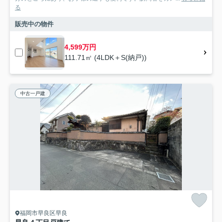
る
販売中の物件
4,599万円
111.71㎡ (4LDK＋S(納戸))
中古一戸建
福岡市早良区早良