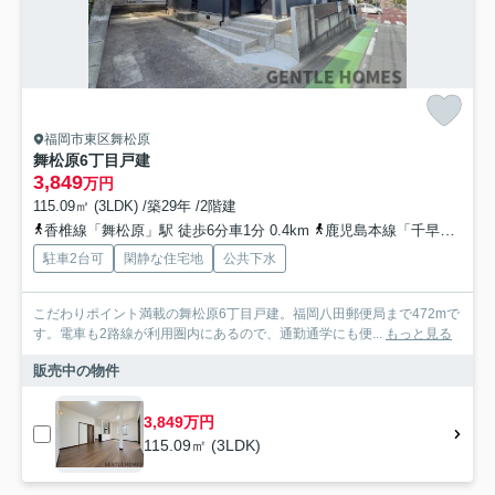
福岡市東区舞松原
舞松原6丁目戸建
3,849
万円
115.09㎡ (3LDK) /築29年 /2階建
香椎線「舞松原」駅 徒歩6分車1分 0.4km
鹿児島本線「千早」駅 徒歩22分車7分 2.4km
駐車2台可
閑静な住宅地
公共下水
こだわりポイント満載の舞松原6丁目戸建。福岡八田郵便局まで472mで
す。電車も2路線が利用圏内にあるので、通勤通学にも便...
もっと見る
販売中の物件
3,849万円
115.09㎡ (3LDK)