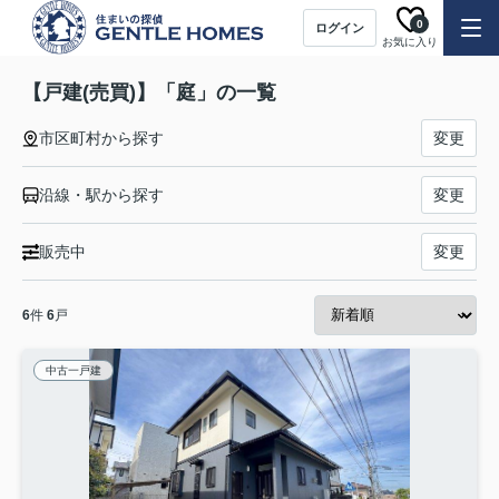
0
ログイン
お気に入り
【戸建(売買)】「庭」の一覧
市区町村から探す
変更
沿線・駅から探す
変更
販売中
変更
6
件
6
戸
中古一戸建