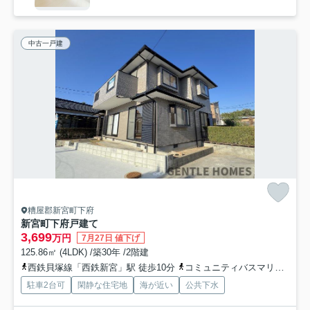
中古一戸建
糟屋郡新宮町下府
新宮町下府戸建て
3,699
万円
7月27日 値下げ
125.86㎡ (4LDK) /築30年 /2階建
西鉄貝塚線「西鉄新宮」駅 徒歩10分
コミュニティバスマリンクス「新宮町役場」バス停下車 徒歩0分
駐車2台可
閑静な住宅地
海が近い
公共下水