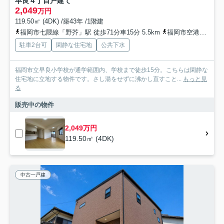
早良４丁目戸建て
2,049
万円
119.50㎡ (4DK) /築43年 /1階建
福岡市七隈線「野芥」駅 徒歩71分車15分 5.5km
福岡市空港線「西新」駅 徒歩95分車29分 10.9km
駐車2台可
閑静な住宅地
公共下水
福岡市立早良小学校が通学範囲内、学校まで徒歩15分。こちらは閑静な
住宅地に立地する物件です。さし湯をせずに沸かし直すこと...
もっと見
る
販売中の物件
2,049万円
119.50㎡ (4DK)
中古一戸建