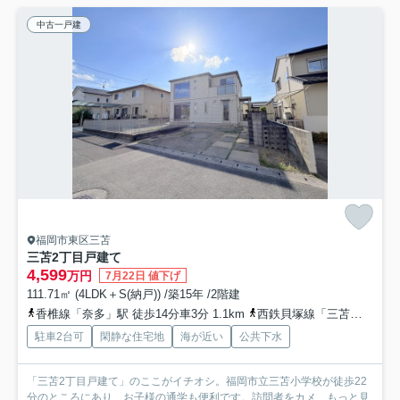
中古一戸建
福岡市東区三苫
三苫2丁目戸建て
4,599
万円
7月22日 値下げ
111.71㎡ (4LDK＋S(納戸)) /築15年 /2階建
香椎線「奈多」駅 徒歩14分車3分 1.1km
西鉄貝塚線「三苫」駅 徒歩19分車4分 1.5km
駐車2台可
閑静な住宅地
海が近い
公共下水
「三苫2丁目戸建て」のここがイチオシ。福岡市立三苫小学校が徒歩22
分のところにあり、お子様の通学も便利です。訪問者をカメ...
もっと見