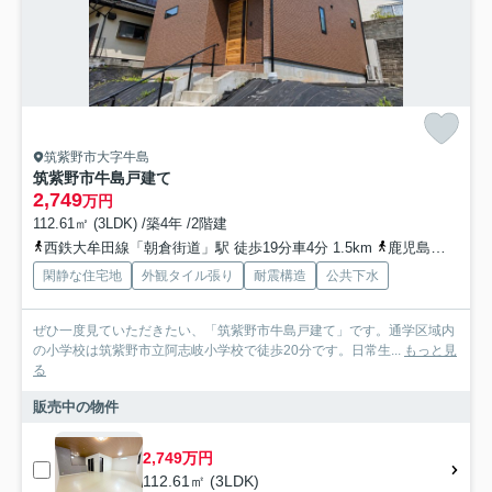
筑紫野市大字牛島
筑紫野市牛島戸建て
2,749
万円
112.61㎡ (3LDK) /築4年 /2階建
西鉄大牟田線「朝倉街道」駅 徒歩19分車4分 1.5km
鹿児島本線「二日市」駅 徒歩33分車13分 4.6km
閑静な住宅地
外観タイル張り
耐震構造
公共下水
ぜひ一度見ていただきたい、「筑紫野市牛島戸建て」です。通学区域内
の小学校は筑紫野市立阿志岐小学校で徒歩20分です。日常生...
もっと見
る
販売中の物件
2,749万円
112.61㎡ (3LDK)