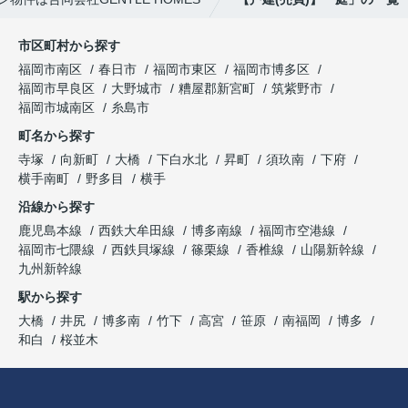
市区町村から探す
福岡市南区
春日市
福岡市東区
福岡市博多区
福岡市早良区
大野城市
糟屋郡新宮町
筑紫野市
福岡市城南区
糸島市
町名から探す
寺塚
向新町
大橋
下白水北
昇町
須玖南
下府
横手南町
野多目
横手
沿線から探す
鹿児島本線
西鉄大牟田線
博多南線
福岡市空港線
福岡市七隈線
西鉄貝塚線
篠栗線
香椎線
山陽新幹線
九州新幹線
駅から探す
大橋
井尻
博多南
竹下
高宮
笹原
南福岡
博多
和白
桜並木