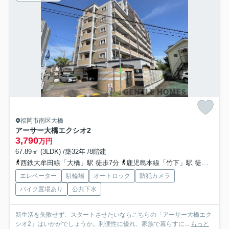
福岡市南区大橋
アーサー大橋エクシオ2
3,790
万円
67.89㎡ (3LDK) /築32年 /8階建
西鉄大牟田線「大橋」駅 徒歩7分
鹿児島本線「竹下」駅 徒歩24分車9分 2.3km
エレベーター
駐輪場
オートロック
防犯カメラ
バイク置場あり
公共下水
新生活を失敗せず、スタートさせたいならこちらの「アーサー大橋エク
シオ2」はいかがでしょうか。利便性に優れ、家族で暮らすに...
もっと