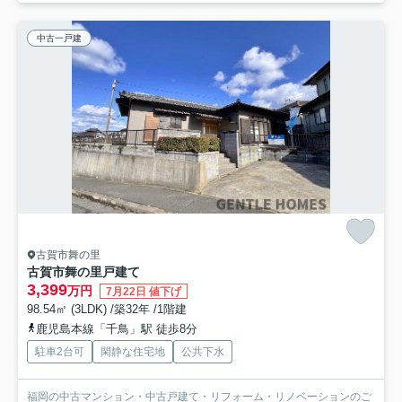
中古一戸建
古賀市舞の里
古賀市舞の里戸建て
3,399
万円
7月22日 値下げ
98.54㎡ (3LDK) /築32年 /1階建
鹿児島本線「千鳥」駅 徒歩8分
駐車2台可
閑静な住宅地
公共下水
福岡の中古マンション・中古戸建て・リフォーム・リノベーションのご