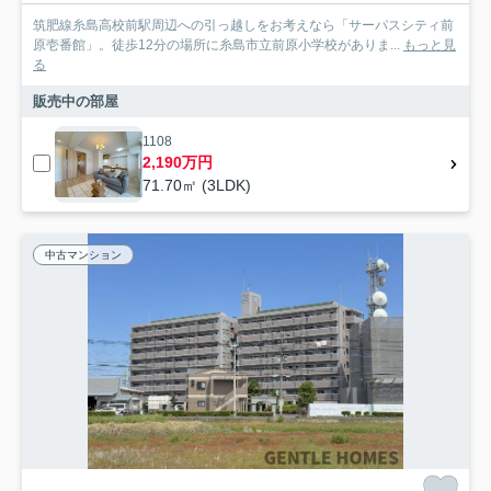
筑肥線糸島高校前駅周辺への引っ越しをお考えなら「サーパスシティ前
原壱番館」。徒歩12分の場所に糸島市立前原小学校がありま...
もっと見
る
販売中の部屋
1108
2,190万円
71.70㎡ (3LDK)
中古マンション