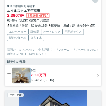
糟屋郡粕屋町内橋東
エイルスクエア空港東
2,390
万円
6月16日 値下げ
66.48㎡ (3LDK) /築31年 /8階建
香椎線「伊賀」駅 徒歩16分
篠栗線「原町」駅 徒歩24分
西日本鉄道（バス）「坪見」バス停下車 徒歩3分
エレベーター
駐輪場
オートロック
宅配ボックス
閑静な住宅地
公共下水
福岡の中古マンション・中古戸建て・リフォーム・リノベーションのご
相談はGENTLE HOMESへ！！
販売中の部屋
302
2,390万円
66.48㎡ (3LDK)
中古一戸建