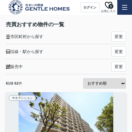
0
ログイン
お気に入り
売買おすすめ物件の一覧
市区町村から探す
変更
沿線・駅から探す
変更
販売中
変更
61
棟
62
件
中古マンション