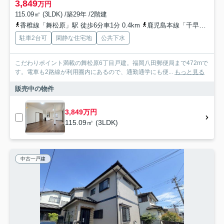
3,849
万円
115.09㎡ (3LDK) /築29年 /2階建
香椎線「舞松原」駅 徒歩6分車1分 0.4km
鹿児島本線「千早」駅 徒歩22分車7分 2.4km
駐車2台可
閑静な住宅地
公共下水
こだわりポイント満載の舞松原6丁目戸建。福岡八田郵便局まで472mで
す。電車も2路線が利用圏内にあるので、通勤通学にも便...
もっと見る
販売中の物件
3,849万円
115.09㎡ (3LDK)
中古一戸建