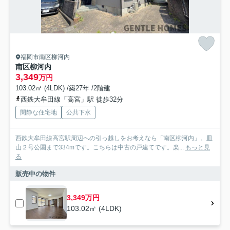
福岡市南区柳河内
南区柳河内
3,349
万円
103.02㎡ (4LDK) /築27年 /2階建
西鉄大牟田線「高宮」駅 徒歩32分
閑静な住宅地
公共下水
西鉄大牟田線高宮駅周辺への引っ越しをお考えなら「南区柳河内」。皿
山２号公園まで334mです。こちらは中古の戸建てです。楽...
もっと見
る
販売中の物件
3,349万円
103.02㎡ (4LDK)