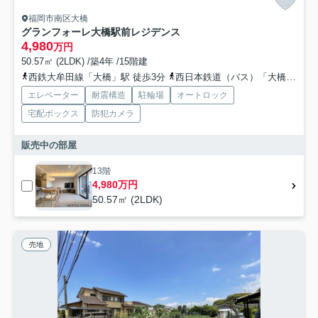
福岡市南区大橋
グランフォーレ大橋駅前レジデンス
4,980
万円
50.57㎡ (2LDK) /築4年 /15階建
西鉄大牟田線「大橋」駅 徒歩3分
西日本鉄道（バス）「大橋一丁目」バス停下車 徒歩1分
エレベーター
耐震構造
駐輪場
オートロック
宅配ボックス
防犯カメラ
販売中の部屋
13階
4,980万円
50.57㎡ (2LDK)
売地