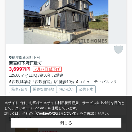
糟屋郡新宮町下府
新宮町下府戸建て
3,699
万円
7月27日 値下げ
125.86㎡ (4LDK) /築30年 /2階建
西鉄貝塚線「西鉄新宮」駅 徒歩10分
コミュニティバスマリンクス「新宮町役場」バス停下車 徒歩0分
駐車2台可
閑静な住宅地
海が近い
公共下水
当サイトでは、お客様の当サイト利用状況把握、サービス向上検討を目的と
福岡の中古マンション・中古戸建て・リフォーム・リノベーションのご
して、クッキー（Cookie）を使用しています。
相談はGENTLE HOMESへ！！
詳しくは、当社の
「Cookieの取扱いについて」
をご確認ください。
販売中の物件
閉じる