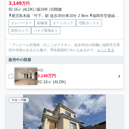
3,149
万円
82.16㎡ (4LDK) /築19年 /10階建
鹿児島本線「竹下」駅 徒歩30分車10分 2.9km
福岡市空港線「東比恵」駅 徒歩38分車10分 3.0km
エレベーター
駐輪場
オートロック
宅配ボックス
防犯カメラ
バイク置場あり
「アンピール空港南」のここがイチオシ。徒歩36分の距離に福岡市立席
田中学校があるのも魅力。専有面積82.16㎡もあるので...
もっと見る
販売中の部屋
402
3,149万円
82.16㎡ (4LDK)
中古一戸建