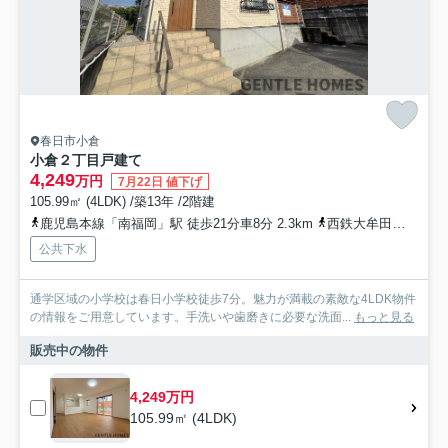
春日市小倉
小倉２丁目戸建て
4,249
万円
7月22日 値下げ
105.99㎡ (4LDK) /築13年 /2階建
鹿児島本線「南福岡」駅 徒歩21分車8分 2.3km
西鉄大牟田線「桜並木」駅 徒歩29分車8分 2.5km
公共下水
通学区域の小学校は春日小学校徒歩7分。魅力が満載の素敵な4LDK物件
の情報をご用意しています。手洗いや歯磨きに必要な洗面...
もっと見る
販売中の物件
4,249万円
105.99㎡ (4LDK)