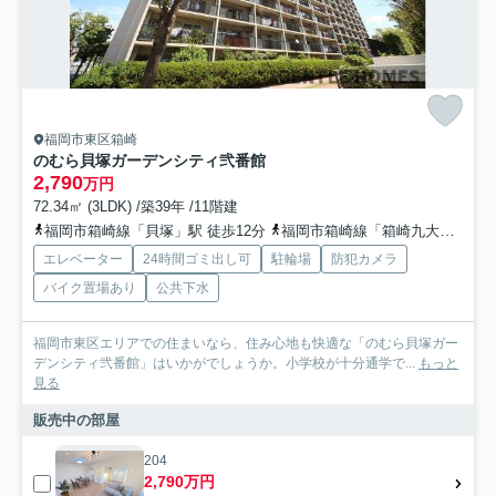
福岡市東区箱崎
のむら貝塚ガーデンシティ弐番館
2,790
万円
72.34㎡ (3LDK) /築39年 /11階建
福岡市箱崎線「貝塚」駅 徒歩12分
福岡市箱崎線「箱崎九大前」駅 徒歩20分車3分 1.0km
エレベーター
24時間ゴミ出し可
駐輪場
防犯カメラ
バイク置場あり
公共下水
福岡市東区エリアでの住まいなら、住み心地も快適な「のむら貝塚ガー
デンシティ弐番館」はいかがでしょうか。小学校が十分通学で...
もっと
見る
販売中の部屋
204
2,790万円