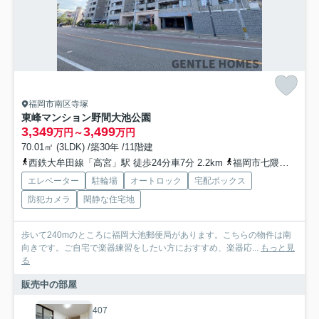
福岡市南区寺塚
東峰マンション野間大池公園
3,349
3,499
万円～
万円
70.01㎡ (3LDK) /築30年 /11階建
西鉄大牟田線「高宮」駅 徒歩24分車7分 2.2km
福岡市七隈線「薬院大通」駅 徒歩54分車12分 4.1km
エレベーター
駐輪場
オートロック
宅配ボックス
防犯カメラ
閑静な住宅地
歩いて240mのところに福岡大池郵便局があります。こちらの物件は南
向きです。ご自宅で楽器練習をしたい方におすすめ、楽器応...
もっと見
る
販売中の部屋
407