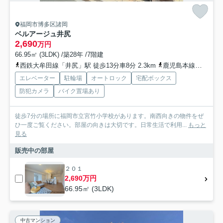
福岡市博多区諸岡
ベルアージュ井尻
2,690
万円
66.95㎡ (3LDK) /築28年 /7階建
西鉄大牟田線「井尻」駅 徒歩13分車8分 2.3km
鹿児島本線「笹原」駅 徒歩13分車9分 2.6km
エレベーター
駐輪場
オートロック
宅配ボックス
防犯カメラ
バイク置場あり
徒歩7分の場所に福岡市立宮竹小学校があります。南西向きの物件をぜ
ひ一度ご覧ください。部屋の向きは大切です。日常生活で利用...
もっと
見る
販売中の部屋
２０１
2,690万円
66.95㎡ (3LDK)
中古マンション