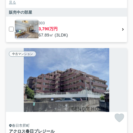
見る
販売中の部屋
303
3,790万円
67.89㎡ (3LDK)
中古マンション
春日市昇町
アクロス春日プレジール