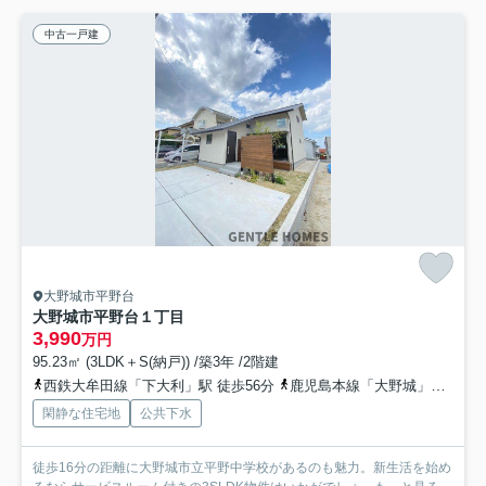
中古一戸建
大野城市平野台
大野城市平野台１丁目
3,990
万円
95.23㎡ (3LDK＋S(納戸)) /築3年 /2階建
西鉄大牟田線「下大利」駅 徒歩56分
鹿児島本線「大野城」駅 徒歩60分
閑静な住宅地
公共下水
徒歩16分の距離に大野城市立平野中学校があるのも魅力。新生活を始め