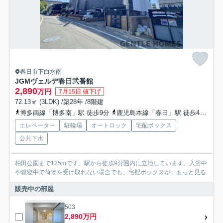
春日市下白水南
JGMヴェルデ春日弐番館
2,890
万円
7月15日 値下げ
72.13㎡ (3LDK) /築28年 /8階建
博多南線「博多南」駅 徒歩9分
鹿児島本線「春日」駅 徒歩48分
西
エレベーター
駐輪場
オートロック
宅配ボックス
公共下水
柏田公園まで125mです。駅から徒歩9分圏内に立地しています。入浴中
や就寝中で荷物を受け取れない場合でも、宅配ボックスが...
もっと見る
販売中の部屋
503
2,890万円