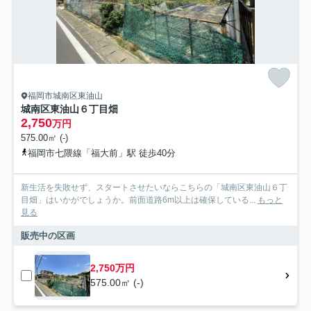
福岡市城南区東油山
城南区東油山６丁目畑
2,750
万円
575.00㎡ (-)
福岡市七隈線「福大前」駅 徒歩40分
新生活を失敗せず、スタートさせたいならこちらの「城南区東油山６丁
目畑」はいかがでしょうか。前面道路6m以上は確保している...
もっと
見る
販売中の区画
2,750万円
575.00㎡ (-)