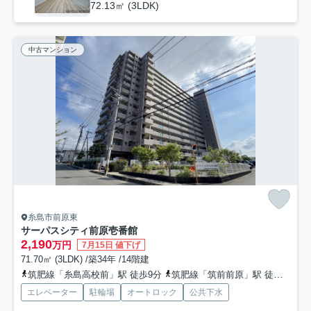
72.13㎡ (3LDK)
中古マンション
糸島市前原東
サーパスシティ前原壱番館
2,190
万円
7月15日 値下げ
71.70㎡ (3LDK) /築34年 /14階建
筑肥線「糸島高校前」駅 徒歩9分
筑肥線「筑前前原」駅 徒歩16分
エレベーター
駐輪場
オートロック
公共下水