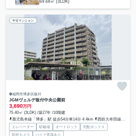
69.68㎡ (3LDK)
中古マンション
福岡市博多区板付
JGMヴェルデ板付中央公園前
3,690
万円
75.40㎡ (3LDK) /築27年 /10階建
鹿児島本線「博多」駅 徒歩54分車14分 4.4km
西鉄大牟田線「大橋」駅 徒歩34分車10分 2.9km
エレベーター
駐輪場
オートロック
宅配ボックス
防犯カメラ
バイク置場あり