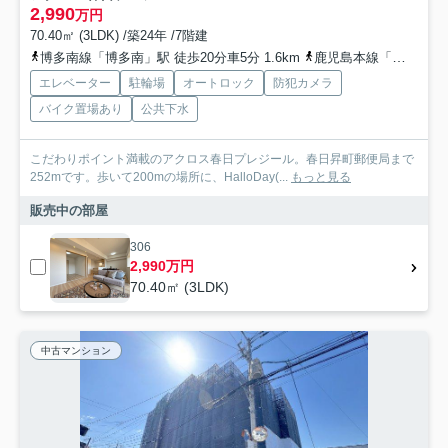
2,990
万円
70.40㎡ (3LDK) /築24年 /7階建
博多南線「博多南」駅 徒歩20分車5分 1.6km
鹿児島本線「南福岡」駅 徒歩33分車10分 3.1km
エレベーター
駐輪場
オートロック
防犯カメラ
バイク置場あり
公共下水
こだわりポイント満載のアクロス春日プレジール。春日昇町郵便局まで
252mです。歩いて200mの場所に、HalloDay(...
もっと見る
販売中の部屋
306
2,990万円
70.40㎡ (3LDK)
中古マンション