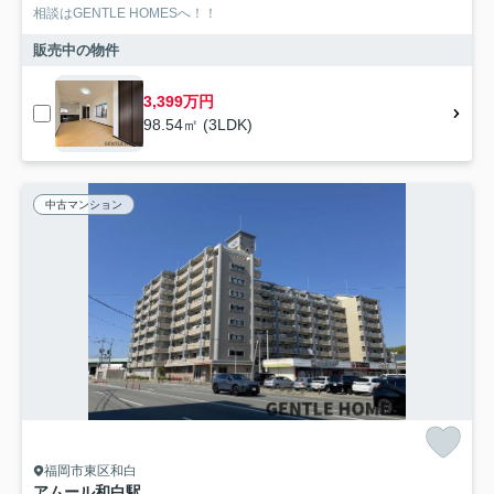
相談はGENTLE HOMESへ！！
販売中の物件
3,399万円
98.54㎡ (3LDK)
中古マンション
福岡市東区和白
アムール和白駅