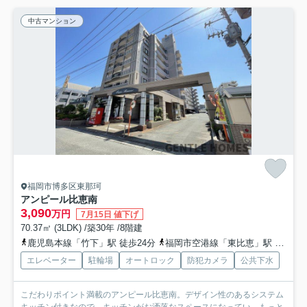
中古マンション
福岡市博多区東那珂
アンピール比恵南
3,090
万円
7月15日 値下げ
70.37㎡ (3LDK) /築30年 /8階建
鹿児島本線「竹下」駅 徒歩24分
福岡市空港線「東比恵」駅 徒歩30分
エレベーター
駐輪場
オートロック
防犯カメラ
公共下水
こだわりポイント満載のアンピール比恵南。デザイン性のあるシステム