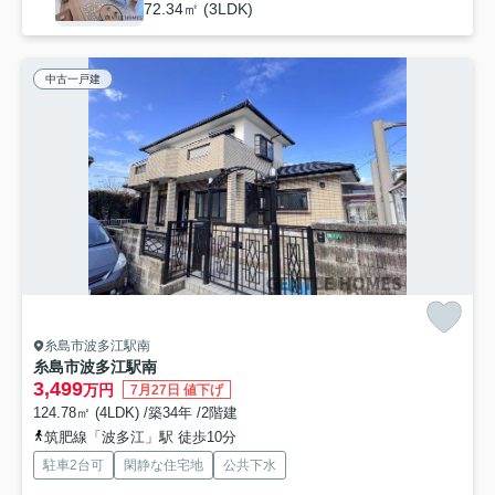
72.34㎡ (3LDK)
中古一戸建
糸島市波多江駅南
糸島市波多江駅南
3,499
万円
7月27日 値下げ
124.78㎡ (4LDK) /築34年 /2階建
筑肥線「波多江」駅 徒歩10分
駐車2台可
閑静な住宅地
公共下水