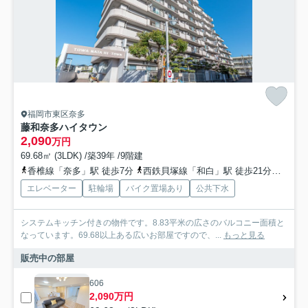
福岡市東区奈多
藤和奈多ハイタウン
2,090
万円
69.68㎡ (3LDK) /築39年 /9階建
香椎線「奈多」駅 徒歩7分
西鉄貝塚線「和白」駅 徒歩21分車5分 1.7km
エレベーター
駐輪場
バイク置場あり
公共下水
システムキッチン付きの物件です。8.83平米の広さのバルコニー面積と
なっています。69.68以上ある広いお部屋ですので、...
もっと見る
販売中の部屋
606
2,090万円