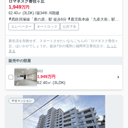
ロマネスク香住ヶ丘
1,949
万円
62.40㎡ (3LDK) /築34年 /6階建
西鉄貝塚線「唐の原」駅 徒歩6分
鹿児島本線「九産大前」駅 徒歩9分
エレベーター
オートロック
公共下水
新生活を失敗せず、スタートさせたいならこちらの「ロマネスク香住ヶ
丘」はいかがでしょうか。徒歩7分の場所に福岡市立香住丘小...
もっと
見る
販売中の部屋
602
1,949万円
62.40㎡ (3LDK)
中古マンション