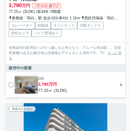
2,790
万円
7月15日 値下げ
77.25㎡ (3LDK) /築34年 /9階建
香椎線「和白」駅 徒歩10分車4分 1.1km
西鉄貝塚線「和白」駅 徒歩10分車5分 1.1km
エレベーター
駐輪場
オートロック
宅配ボックス
防犯カメラ
バイク置場あり
香椎線和白駅周辺への引っ越しをお考えなら「アムール和白駅」。浴室
乾燥機のあるお風呂場は洗濯物を干すときにも便利です。TV...
もっと見
る
販売中の部屋
206
2,790万円
77.25㎡ (3LDK)
中古マンション