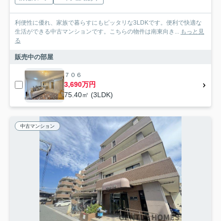
利便性に優れ、家族で暮らすにもピッタリな3LDKです。便利で快適な
生活ができる中古マンションです。こちらの物件は南東向き...
もっと見
る
販売中の部屋
７０６
3,690万円
75.40㎡ (3LDK)
中古マンション