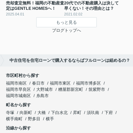
売却査定無料！福岡の不動産査
20代での不動産購入は決して
定はGENTLE HOMESへ！
早くない！その理由とは？
2025.04.01
2021.02.02
もっと見る
ブログトップへ
中古住宅を住宅ローンで購入するならばフルローンは組めるの？
市区町村から探す
福岡市南区
春日市
福岡市東区
福岡市博多区
福岡市早良区
大野城市
糟屋郡新宮町
筑紫野市
福岡市城南区
糸島市
町名から探す
寺塚
向新町
大橋
下白水北
昇町
須玖南
下府
横手南町
野多目
横手
沿線から探す