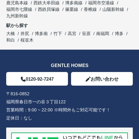
鹿児島本線
西鉄大牟田線
博多南線
福岡市空港線
福岡市七隈線
西鉄貝塚線
篠栗線
香椎線
山陽新幹線
九州新幹線
駅から探す
大橋
井尻
博多南
竹下
高宮
笹原
南福岡
博多
和白
桜並木
GENTLE HOMES
0120-92-7247
お問い合わせ
〒816-0852
福岡県春日市一の谷３丁目122
営業時間：
9:00 ~ 22:00 ※時間外もご対応可能です！
定休日：
なし