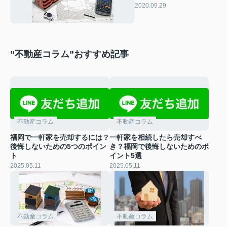
と注意点はある？
2020.09.29
”不動産コラム”おすすめ記事
不動産コラム
不動産コラム
福岡で一軒家を売却するには？
一軒家を相続したら売却すべ
後悔しないための5つのポイン
き？福岡で後悔しないためのポ
ト
イント5選
2025.05.11
2025.05.11
不動産コラム
不動産コラム