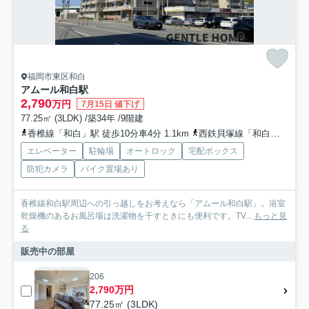
福岡市東区和白
アムール和白駅
2,790
万円
7月15日 値下げ
77.25㎡ (3LDK) /築34年 /9階建
香椎線「和白」駅 徒歩10分車4分 1.1km
西鉄貝塚線「和白」駅 徒歩10分車5分 1.1km
エレベーター
駐輪場
オートロック
宅配ボックス
防犯カメラ
バイク置場あり
香椎線和白駅周辺への引っ越しをお考えなら「アムール和白駅」。浴室
乾燥機のあるお風呂場は洗濯物を干すときにも便利です。TV...
もっと見
る
販売中の部屋
206
2,790万円
77.25㎡ (3LDK)