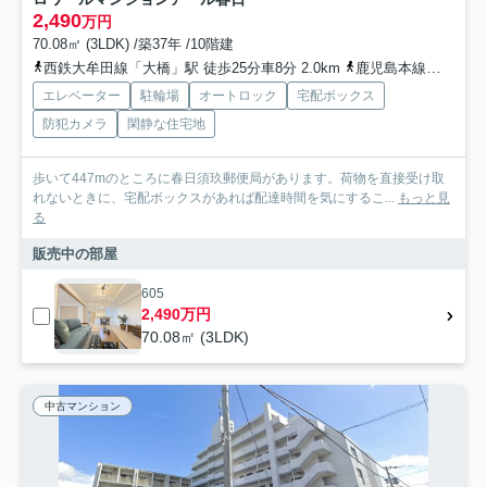
2,490
万円
70.08㎡ (3LDK) /築37年 /10階建
西鉄大牟田線「大橋」駅 徒歩25分車8分 2.0km
鹿児島本線「笹原」駅 徒歩25分車9分 2.1km
エレベーター
駐輪場
オートロック
宅配ボックス
防犯カメラ
閑静な住宅地
歩いて447mのところに春日須玖郵便局があります。荷物を直接受け取
れないときに、宅配ボックスがあれば配達時間を気にするこ...
もっと見
る
販売中の部屋
605
2,490万円
70.08㎡ (3LDK)
中古マンション