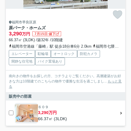
福岡市早良区原
原パーク・ホームズ
3,290
万円
7月15日 値下げ
66.37㎡ (3LDK) /築32年 /10階建
福岡市空港線「藤崎」駅 徒歩18分車6分 2.0km
福岡市七隈線「別府」駅 徒歩29分車8分 2.3km
エレベーター
駐輪場
オートロック
防犯カメラ
閑静な住宅地
バイク置場あり
南向きの物件をお探しの方、コチラよりご覧ください。高層建築がお好
きな方は10階建てのこちらの物件で優雅な生活を過ごしまし...
もっと見
る
販売中の部屋
６０９
3,290万円
66.37㎡ (3LDK)