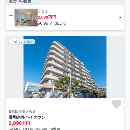
販売中の部屋
２０１
2,690万円
66.95㎡ (3LDK)
中古マンション
福岡市東区奈多
藤和奈多ハイタウン
2,090
万円
69.68㎡ (3LDK) /築39年 /9階建