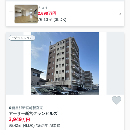
５０１
2,699万円
76.13㎡ (3LDK)
中古マンション
糟屋郡新宮町新宮東
アーサー新宮グランヒルズ
3,949
万円
96.42㎡ (4LDK) /築24年 /8階建