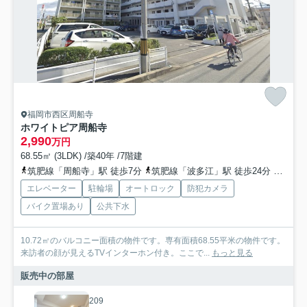
福岡市西区周船寺
ホワイトピア周船寺
2,990
万円
68.55㎡ (3LDK) /築40年 /7階建
筑肥線「周船寺」駅 徒歩7分
筑肥線「波多江」駅 徒歩24分
筑肥線
エレベーター
駐輪場
オートロック
防犯カメラ
バイク置場あり
公共下水
10.72㎡のバルコニー面積の物件です。専有面積68.55平米の物件です。
来訪者の顔が見えるTVインターホン付き。ここで...
もっと見る
販売中の部屋
209