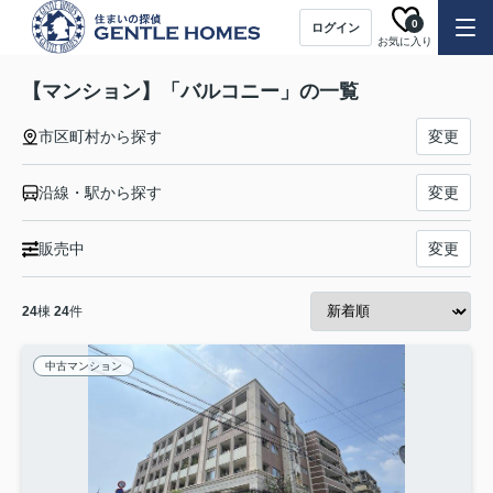
0
ログイン
お気に入り
【マンション】「バルコニー」の一覧
市区町村から探す
変更
沿線・駅から探す
変更
販売中
変更
24
棟
24
件
中古マンション