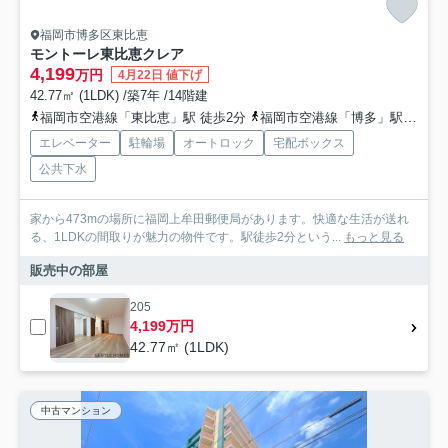
福岡市博多区東比恵
モントーレ東比恵クレア
4,199
万円
4月22日 値下げ
42.77㎡ (1LDK) /築7年 /14階建
福岡市空港線「東比恵」駅 徒歩2分
福岡市空港線「博多」駅 徒歩16分
エレベーター
駐輪場
オートロック
宅配ボックス
公共下水
家から473mの場所に福岡上牟田郵便局があります。快適な生活が送れ
る、1LDKの間取りが魅力の物件です。駅徒歩2分という...
もっと見る
販売中の部屋
205
4,199万円
42.77㎡ (1LDK)
中古マンション