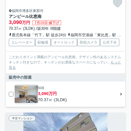
福岡市博多区東那珂
アンピール比恵南
3,090
万円
7月15日 値下げ
70.37㎡ (3LDK) /築30年 /8階建
鹿児島本線「竹下」駅 徒歩24分
福岡市空港線「東比恵」駅 徒歩30分
エレベーター
駐輪場
オートロック
防犯カメラ
公共下水
こだわりポイント満載のアンピール比恵南。デザイン性のあるシステム
キッチン付きなので、キッチンがお洒落なスペースになってい...
もっと
見る
販売中の部屋
608
3,090万円
70.37㎡ (3LDK)
中古マンション