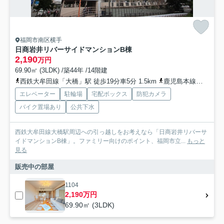
福岡市南区横手
日商岩井リバーサイドマンションB棟
2,190
万円
69.90㎡ (3LDK) /築44年 /14階建
西鉄大牟田線「大橋」駅 徒歩19分車5分 1.5km
鹿児島本線「竹下」駅 徒歩33分車9分 2.7km
エレベーター
駐輪場
宅配ボックス
防犯カメラ
バイク置場あり
公共下水
西鉄大牟田線大橋駅周辺への引っ越しをお考えなら「日商岩井リバーサ
イドマンションB棟」。ファミリー向けのポイント、福岡市立...
もっと
見る
販売中の部屋
1104
2,190万円
69.90㎡ (3LDK)