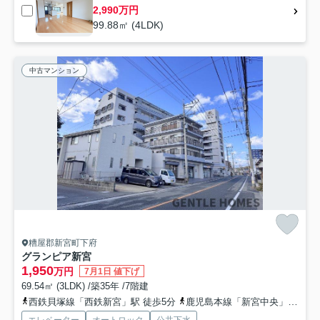
2,990万円
99.88㎡ (4LDK)
中古マンション
糟屋郡新宮町下府
グランピア新宮
1,950
万円
7月1日 値下げ
69.54㎡ (3LDK) /築35年 /7階建
西鉄貝塚線「西鉄新宮」駅 徒歩5分
鹿児島本線「新宮中央」駅 徒歩22分
エレベーター
オートロック
公共下水