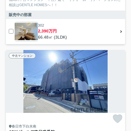
相談はGENTLE HOMESへ！！
販売中の部屋
302
2,390万円
66.48㎡ (3LDK)
中古マンション
春日市下白水南