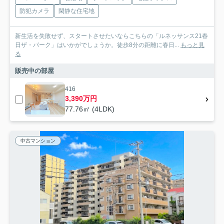
防犯カメラ
閑静な住宅地
新生活を失敗せず、スタートさせたいならこちらの「ルネッサンス21春
日ザ・パーク」はいかがでしょうか。徒歩8分の距離に春日...
もっと見
る
販売中の部屋
416
3,390万円
77.76㎡ (4LDK)
中古マンション