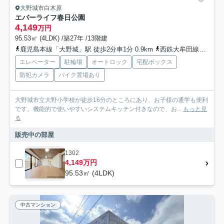
大野城市白木原
エバーライフ春日公園
4,149
万円
95.53㎡ (4LDK) /築27年 /13階建
鹿児島本線「大野城」駅 徒歩2分車1分 0.9km
西鉄大牟田線「白木原」駅 徒歩5分車2分 400.0km
エレベーター
駐輪場
オートロック
宅配ボックス
防犯カメラ
バイク置場あり
大野城市立大野小学校が徒歩16分のところにあり、お子様の通学も便利
です。機能的で使いやすいシステムキッチン付きなので、お...
もっと見
る
販売中の部屋
1302
4,149万円
95.53㎡ (4LDK)
中古マンション