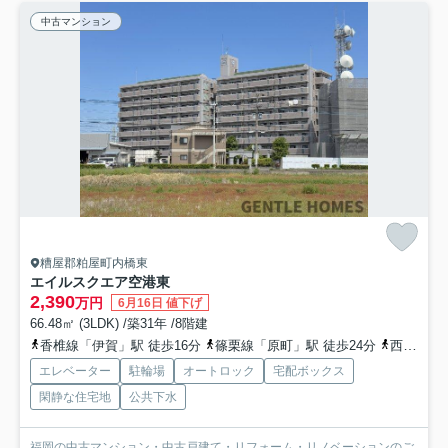
中古マンション
糟屋郡粕屋町内橋東
エイルスクエア空港東
2,390
万円
6月16日 値下げ
66.48㎡ (3LDK) /築31年 /8階建
香椎線「伊賀」駅 徒歩16分
篠栗線「原町」駅 徒歩24分
西日本鉄道（バス）「坪見」バス停下車 徒歩3分
エレベーター
駐輪場
オートロック
宅配ボックス
閑静な住宅地
公共下水
福岡の中古マンション・中古戸建て・リフォーム・リノベーションのご