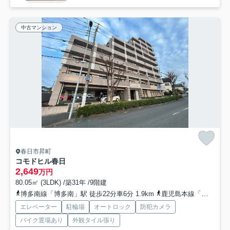
中古マンション
春日市昇町
コモドヒル春日
2,649
万円
80.05㎡ (3LDK) /築31年 /9階建
博多南線「博多南」駅 徒歩22分車6分 1.9km
鹿児島本線「南福岡」駅 徒歩33分車9分 2.7km
エレベーター
駐輪場
オートロック
防犯カメラ
バイク置場あり
外観タイル張り