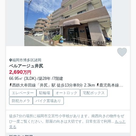
福岡市博多区諸岡
ベルアージュ井尻
2,690
万円
66.95㎡ (3LDK) /築28年 /7階建
西鉄大牟田線「井尻」駅 徒歩13分車8分 2.3km
鹿児島本線「笹原」駅 徒歩13分車9分 2.6km
エレベーター
駐輪場
オートロック
宅配ボックス
防犯カメラ
バイク置場あり
徒歩7分の場所に福岡市立宮竹小学校があります。南西向きの物件をぜ
ひ一度ご覧ください。部屋の向きは大切です。日常生活で利用...
もっと
見る