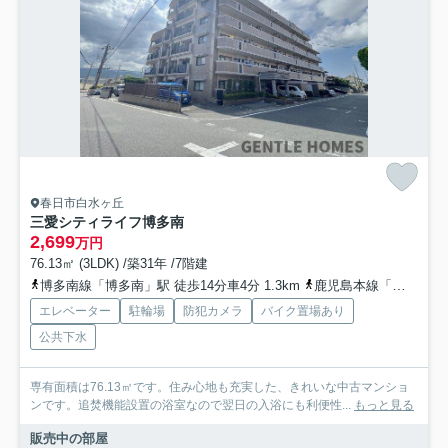
春日市白水ヶ丘
三愛シティライフ博多南
2,699
万円
76.13㎡ (3LDK) /築31年 /7階建
博多南線「博多南」駅 徒歩14分車4分 1.3km
鹿児島本線「春日」駅 徒歩51分車12分 4.0km
エレベーター
駐輪場
防犯カメラ
バイク置場あり
公共下水
専有面積は76.13㎡です。住み心地も充実した、きれいな中古マンショ
ンです。追焚機能設置の浴室なので翌日の入浴にも利便性...
もっと見る
販売中の部屋