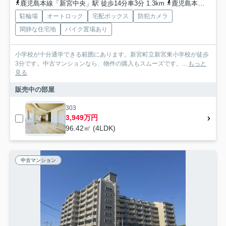
鹿児島本線「新宮中央」駅 徒歩14分車3分 1.3km
鹿児島本線「福工大前」駅 徒歩20分車8分 2.4km
駐輪場
オートロック
宅配ボックス
防犯カメラ
閑静な住宅地
バイク置場あり
小学校が十分通学できる範囲にあります。新宮町立新宮東小学校が徒歩
3分です。中古マンションなら、物件の購入もスムーズです。...
もっと
見る
販売中の部屋
303
3,949万円
96.42㎡ (4LDK)
中古マンション