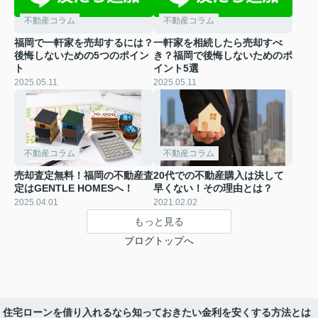
不動産コラム
不動産コラム
福岡で一軒家を売却するには？
一軒家を相続したら売却すべ
後悔しないための5つのポイン
き？福岡で後悔しないためのポ
ト
イント5選
2025.05.11
2025.05.11
不動産コラム
不動産コラム
売却査定無料！福岡の不動産査
20代での不動産購入は決して
定はGENTLE HOMESへ！
早くない！その理由とは？
2025.04.01
2021.02.02
もっと見る
ブログトップへ
住宅ローンを借り入れるなら知っておきたい金利を安くする方法とは