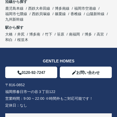
沿線から探す
鹿児島本線
西鉄大牟田線
博多南線
福岡市空港線
福岡市七隈線
西鉄貝塚線
篠栗線
香椎線
山陽新幹線
九州新幹線
駅から探す
大橋
井尻
博多南
竹下
笹原
南福岡
博多
高宮
和白
桜並木
GENTLE HOMES
0120-92-7247
お問い合わせ
〒816-0852
福岡県春日市一の谷３丁目122
営業時間：
9:00 ~ 22:00 ※時間外もご対応可能です！
定休日：
なし