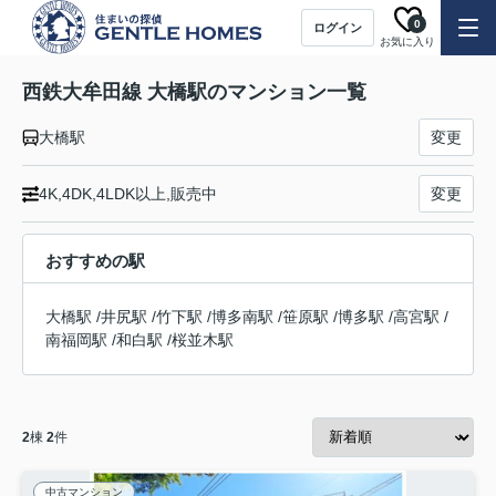
0
ログイン
お気に入り
西鉄大牟田線 大橋駅のマンション一覧
大橋駅
変更
4K,4DK,4LDK以上,販売中
変更
おすすめの駅
大橋駅
/
井尻駅
/
竹下駅
/
博多南駅
/
笹原駅
/
博多駅
/
高宮駅
/
南福岡駅
/
和白駅
/
桜並木駅
2
棟
2
件
中古マンション