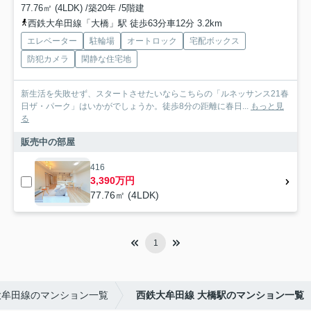
77.76㎡ (4LDK) /築20年 /5階建
西鉄大牟田線「大橋」駅 徒歩63分車12分 3.2km
エレベーター
駐輪場
オートロック
宅配ボックス
防犯カメラ
閑静な住宅地
新生活を失敗せず、スタートさせたいならこちらの「ルネッサンス21春
日ザ・パーク」はいかがでしょうか。徒歩8分の距離に春日...
もっと見
る
販売中の部屋
416
3,390万円
77.76㎡ (4LDK)
1
大牟田線のマンション一覧
西鉄大牟田線 大橋駅のマンション一覧