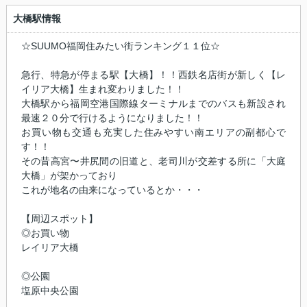
大橋駅情報
☆SUUMO福岡住みたい街ランキング１１位☆
急行、特急が停まる駅【大橋】！！西鉄名店街が新しく【レ
イリア大橋】生まれ変わりました！！
大橋駅から福岡空港国際線ターミナルまでのバスも新設され
最速２０分で行けるようになりました！！
お買い物も交通も充実した住みやすい南エリアの副都心で
す！！
その昔高宮〜井尻間の旧道と、老司川が交差する所に「大庭
大橋」が架かっており
これが地名の由来になっているとか・・・
【周辺スポット】
◎お買い物
レイリア大橋
◎公園
塩原中央公園