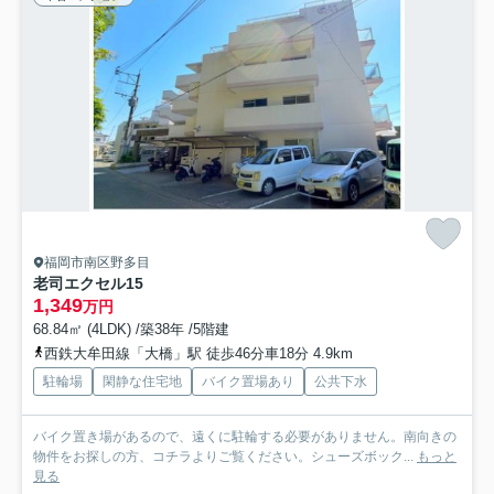
福岡市南区野多目
老司エクセル15
1,349
万円
68.84㎡ (4LDK) /築38年 /5階建
西鉄大牟田線「大橋」駅 徒歩46分車18分 4.9km
駐輪場
閑静な住宅地
バイク置場あり
公共下水
バイク置き場があるので、遠くに駐輪する必要がありません。南向きの
物件をお探しの方、コチラよりご覧ください。シューズボック...
もっと
見る