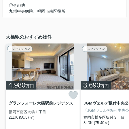
◎その他
九州中央病院、福岡市南区役所
大橋駅のおすすめ物件
中古マンション
中古マンション
4,980
3,690
万円
万円
グランフォーレ大橋駅前レジデンス
JGMヴェルデ板付中央公
福岡市南区大橋１丁目
2LDK (50.57㎡)
福岡市博多区板付３丁目
3LDK (75.40㎡)