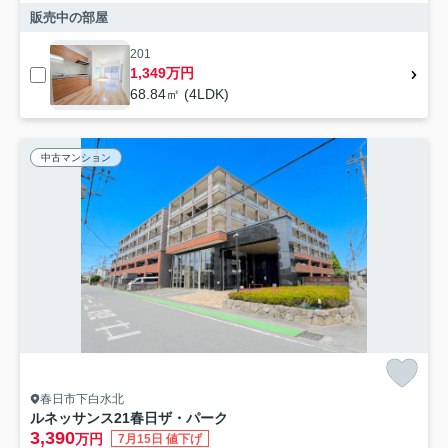
販売中の部屋
201
1,349万円
68.84㎡ (4LDK)
中古マンション
春日市下白水北
ルネッサンス21春日ザ・パーク
3,390
万円
7月15日 値下げ