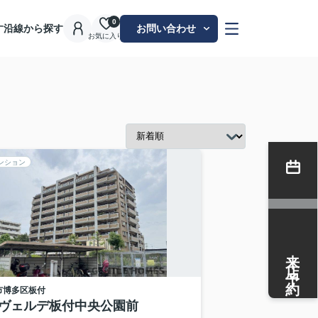
0
す
沿線から探す
お問い合わせ
お気に入り
ンション
来店予約
市博多区
板付
Mヴェルデ板付中央公園前