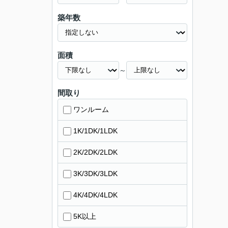
築年数
面積
～
間取り
ワンルーム
1K/1DK/1LDK
2K/2DK/2LDK
3K/3DK/3LDK
4K/4DK/4LDK
5K以上