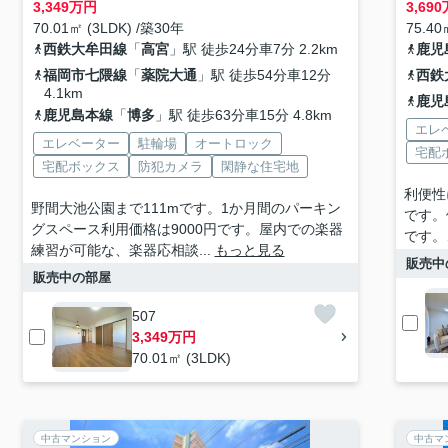
3,349
万円
3,690
70.01㎡ (3LDK) /築30年
75.40
西鉄大牟田線
「
高宮
」駅 徒歩24分車7分 2.2km
鹿児
福岡市七隈線
「
薬院大通
」駅 徒歩54分車12分
西鉄
4.1km
鹿児
鹿児島本線
「
博多
」駅 徒歩63分車15分 4.8km
エレ
エレベーター
駐輪場
オートロック
宅配
宅配ボックス
防犯カメラ
閑静な住宅地
利便性
野間大池公園まで111mです。1か月間のパーキン
です。
グスペース利用価格は9000円です。屋内での楽器
です。
練習が可能な、楽器応相談...
もっと見る
販売中
販売中の部屋
507
3,349万円
70.01㎡ (3LDK)
中古マンション
中古マ