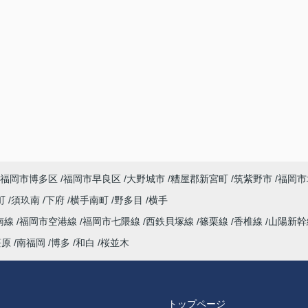
福岡市博多区
福岡市早良区
大野城市
糟屋郡新宮町
筑紫野市
福岡市
町
須玖南
下府
横手南町
野多目
横手
南線
福岡市空港線
福岡市七隈線
西鉄貝塚線
篠栗線
香椎線
山陽新
笹原
南福岡
博多
和白
桜並木
トップページ