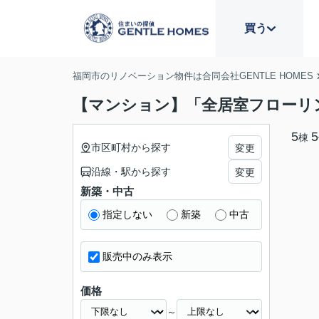
買う
福岡市のリノベーション物件は合同会社GENTLE HOMES
【マンション】「全居室フローリ
5
5
棟
市区町村から探す
変更
沿線・駅から探す
変更
新築・中古
指定しない
新築
中古
販売中のみ表示
価格
～