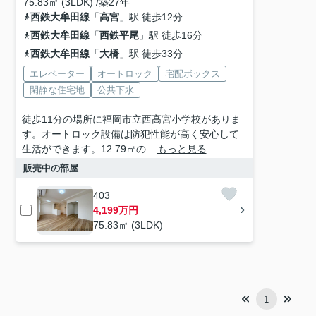
75.83㎡ (3LDK) /築27年
西鉄大牟田線
「
高宮
」駅 徒歩12分
西鉄大牟田線
「
西鉄平尾
」駅 徒歩16分
西鉄大牟田線
「
大橋
」駅 徒歩33分
エレベーター
オートロック
宅配ボックス
閑静な住宅地
公共下水
徒歩11分の場所に福岡市立西高宮小学校がありま
す。オートロック設備は防犯性能が高く安心して
生活ができます。12.79㎡の...
もっと見る
販売中の部屋
403
4,199万円
75.83㎡ (3LDK)
1