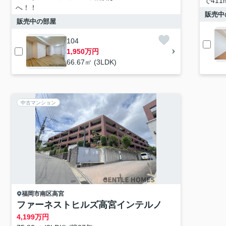
で41
へ！！
販売中
販売中の部屋
104
1,950万円
66.67㎡ (3LDK)
中古マンション
福岡市南区
高宮
ファーネストヒルズ高宮インテルノ
4,199
万円