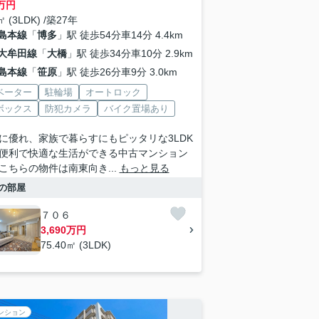
万円
㎡ (3LDK) /築27年
島本線
「
博多
」駅 徒歩54分車14分 4.4km
大牟田線
「
大橋
」駅 徒歩34分車10分 2.9km
島本線
「
笹原
」駅 徒歩26分車9分 3.0km
ベーター
駐輪場
オートロック
ボックス
防犯カメラ
バイク置場あり
に優れ、家族で暮らすにもピッタリな3LDK
便利で快適な生活ができる中古マンション
こちらの物件は南東向き...
もっと見る
の部屋
７０６
3,690万円
75.40㎡ (3LDK)
ンション