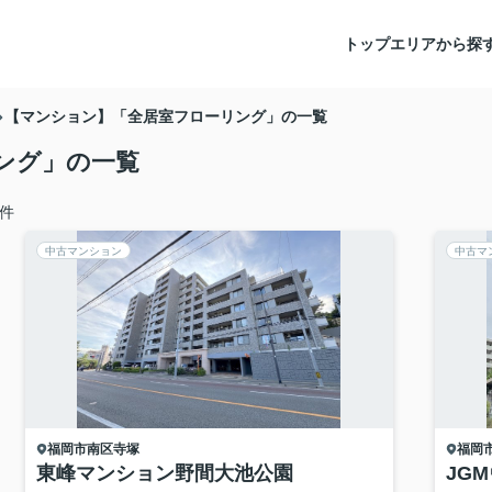
トップ
エリアから探
【マンション】「全居室フローリング」の一覧
ング」の一覧
件
中古マンション
中古マ
福岡市南区
寺塚
福岡
東峰マンション野間大池公園
JG