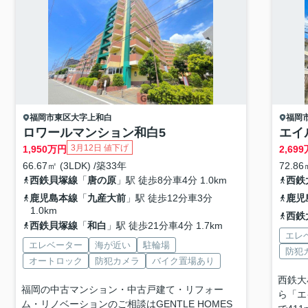
福岡市東区
大字上和白
福岡
ロワールマンション和白5
エイ
3月12日 値下げ
1,950
万円
2,699
66.67㎡ (3LDK) /築33年
72.86
西鉄貝塚線
「
唐の原
」駅 徒歩8分車4分 1.0km
西鉄
鹿児島本線
「
九産大前
」駅 徒歩12分車3分
鹿児
1.0km
西鉄
西鉄貝塚線
「
和白
」駅 徒歩21分車4分 1.7km
エレ
エレベーター
海が近い
駐輪場
防犯
オートロック
防犯カメラ
バイク置場あり
西鉄大
福岡の中古マンション・中古戸建て・リフォー
ら「エ
ム・リノベーションのご相談はGENTLE HOMES