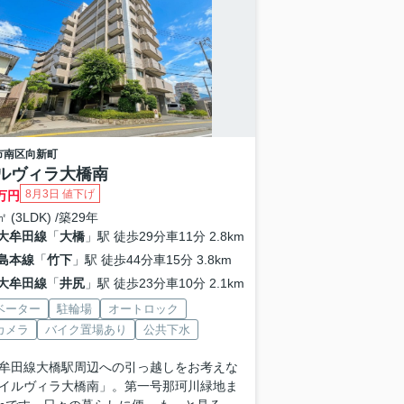
市南区
向新町
ルヴィラ大橋南
8月3日 値下げ
万円
㎡ (3LDK) /築29年
大牟田線
「
大橋
」駅 徒歩29分車11分 2.8km
島本線
「
竹下
」駅 徒歩44分車15分 3.8km
大牟田線
「
井尻
」駅 徒歩23分車10分 2.1km
ベーター
駐輪場
オートロック
カメラ
バイク置場あり
公共下水
牟田線大橋駅周辺への引っ越しをお考えな
イルヴィラ大橋南」。第一号那珂川緑地ま