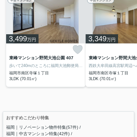
中古マンション
中古マンション
3,499
3,349
万円
万円
東峰マンション野間大池公園 407
東峰マンション野間大池公
歩いて240mのところに福岡大池郵便局があります。こちらの物件は南向きです。ご自宅で楽器練習をしたい方におすすめ、楽器応相談の物件はこちら。風呂の湯が冷めた時も追焚機能浴室があるので便利です。不動産のことで当社にご要望やご不明な点などがあれば、メール若しくはお電話でご連絡ください。経験豊富なプロのスタッフがしっかりとお応えいたします(*^^*)
福岡市南区寺塚１丁目
福岡市南区寺塚１丁目
3LDK (70.01㎡)
3LDK (70.01㎡)
おすすめこだわり特集
福岡｜リノベーション物件特集(57件)
福岡｜中古マンション特集(42件)