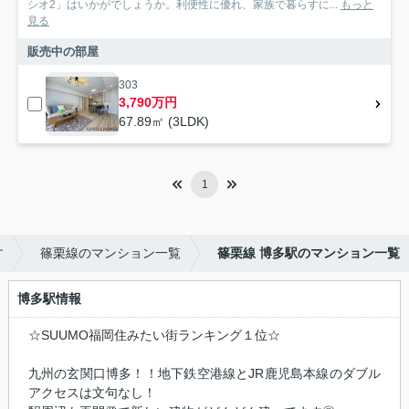
シオ2」はいかがでしょうか。利便性に優れ、家族で暮らすに...
もっと
見る
販売中の部屋
303
3,790万円
67.89㎡ (3LDK)
1
す
篠栗線のマンション一覧
篠栗線 博多駅のマンション一覧
博多駅情報
☆SUUMO福岡住みたい街ランキング１位☆
九州の玄関口博多！！地下鉄空港線とJR鹿児島本線のダブル
アクセスは文句なし！