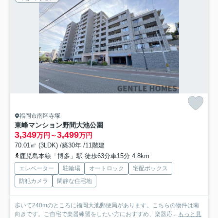
福岡市南区寺塚
東峰マンション野間大池公園
3,349
3,499
万円～
万円
70.01㎡ (3LDK) /築30年 /11階建
鹿児島本線「博多」駅 徒歩63分車15分 4.8km
エレベーター
駐輪場
オートロック
宅配ボックス
防犯カメラ
閑静な住宅地
歩いて240mのところに福岡大池郵便局があります。こちらの物件は南
向きです。ご自宅で楽器練習をしたい方におすすめ、楽器応...
もっと見