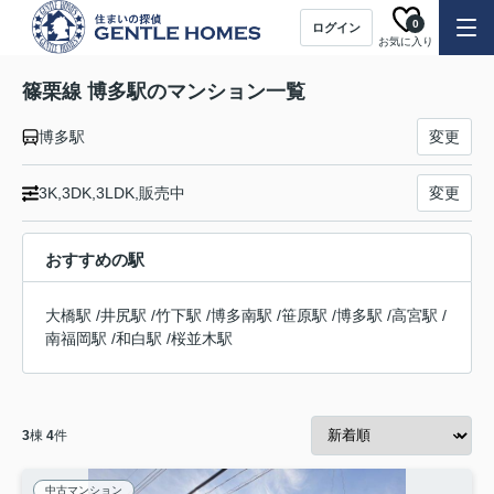
0
ログイン
お気に入り
篠栗線 博多駅のマンション一覧
博多駅
変更
3K,3DK,3LDK,販売中
変更
おすすめの駅
大橋駅
/
井尻駅
/
竹下駅
/
博多南駅
/
笹原駅
/
博多駅
/
高宮駅
/
南福岡駅
/
和白駅
/
桜並木駅
3
棟
4
件
中古マンション