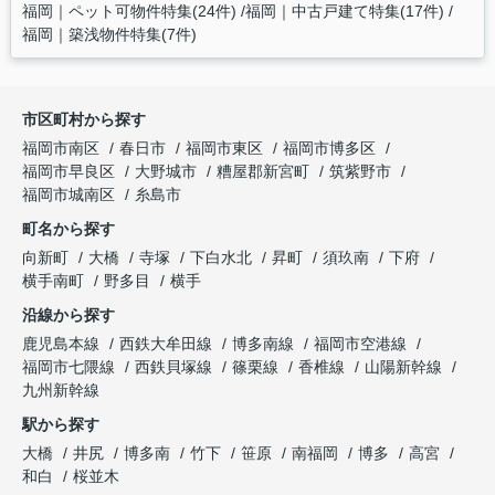
福岡｜ペット可物件特集(24件)
福岡｜中古戸建て特集(17件)
福岡｜築浅物件特集(7件)
市区町村から探す
福岡市南区
春日市
福岡市東区
福岡市博多区
福岡市早良区
大野城市
糟屋郡新宮町
筑紫野市
福岡市城南区
糸島市
町名から探す
向新町
大橋
寺塚
下白水北
昇町
須玖南
下府
横手南町
野多目
横手
沿線から探す
鹿児島本線
西鉄大牟田線
博多南線
福岡市空港線
福岡市七隈線
西鉄貝塚線
篠栗線
香椎線
山陽新幹線
九州新幹線
駅から探す
大橋
井尻
博多南
竹下
笹原
南福岡
博多
高宮
和白
桜並木