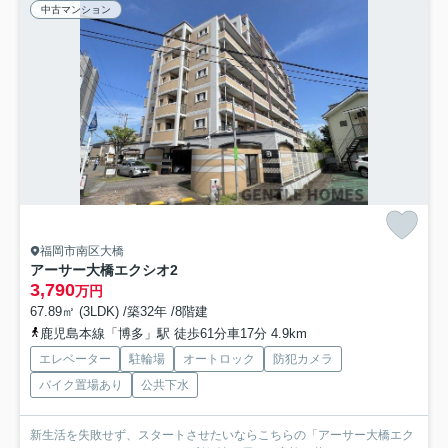
中古マンション
福岡市南区大橋
アーサー大橋エクシオ2
3,790
万円
67.89㎡ (3LDK) /築32年 /8階建
鹿児島本線「博多」駅 徒歩61分車17分 4.9km
エレベーター
駐輪場
オートロック
防犯カメラ
バイク置場あり
公共下水
新生活を失敗せず、スタートさせたいならこちらの「アーサー大橋エク