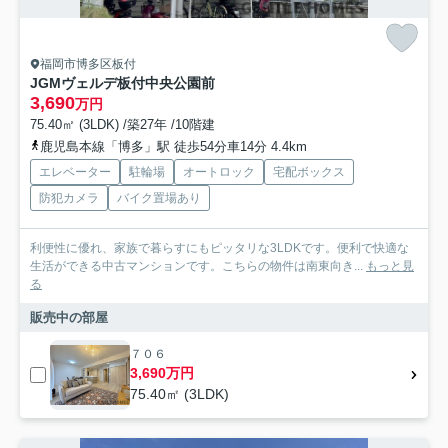
福岡市博多区板付
JGMヴェルデ板付中央公園前
3,690
万円
75.40㎡ (3LDK) /築27年 /10階建
鹿児島本線「博多」駅 徒歩54分車14分 4.4km
エレベーター
駐輪場
オートロック
宅配ボックス
防犯カメラ
バイク置場あり
利便性に優れ、家族で暮らすにもピッタリな3LDKです。便利で快適な
生活ができる中古マンションです。こちらの物件は南東向き...
もっと見
る
販売中の部屋
７０６
3,690万円
75.40㎡ (3LDK)